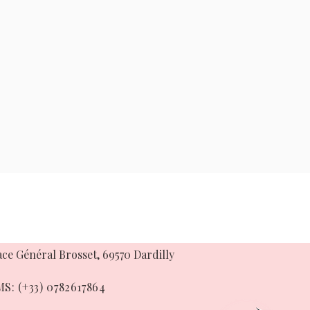
ace Général Brosset, 69570 Dardilly
S: (+33) 0782617864