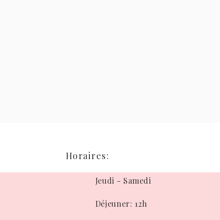
Horaires:
Jeudi - Samedi
​Déjeuner: 12h